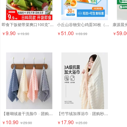
即食下饭裙带菜爽口100克*6袋9.9元精选大连海藻 日料店同款！
小丘山谷物安心鸡蛋30枚（京东配送上门）
9.90
51.00
59.0
￥
￥
￥
￥
19.90
￥
69.99
【珊瑚绒速干洗脸巾 · 团购特惠】10.9元抢6条！ 超柔软珊瑚绒，吸水强、速干不闷味，洗脸/卸妆/擦手都超舒服
【竹节绒加厚浴巾 · 团购秒杀】17.9元抢2条！ 成人加大加厚，吸水快、超柔软！
10.90
17.90
￥
￥
￥
29.90
￥
25.00