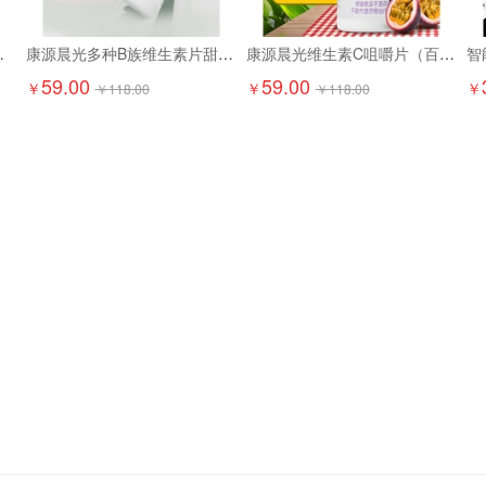
京东配送上门）
康源晨光多种B族维生素片甜橙味（两瓶装）
康源晨光维生素C咀嚼片（百香果味两瓶装）
智
59.00
59.00
￥
￥
￥
￥
118.00
￥
118.00