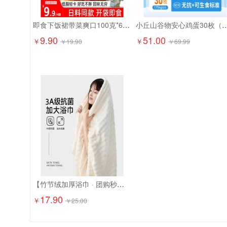
即食下饭裙带菜爽口100克*6袋9.9元精选大连海藻 日料店同款！
小丘山谷物安心鸡蛋30枚（
9.90
51.00
￥
￥
￥
19.90
￥
69.99
【竹节绒加厚浴巾 · 团购秒杀】17.9元抢2条！ 成人加大加厚，吸水快、超柔软！
17.90
￥
￥
25.00