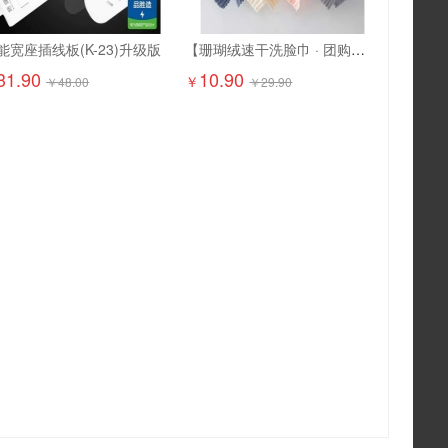
能宽座插线板(K-23)升级版
【珊瑚绒速干洗脸巾 · 团购特惠】10.9元抢6条！ 超柔软珊瑚绒，吸水强、速干不闷味，洗脸/卸妆/擦手都超舒服
31.90
10.90
￥
￥
48.00
￥
29.90