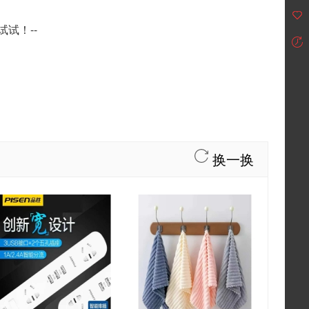
试！--
换一换