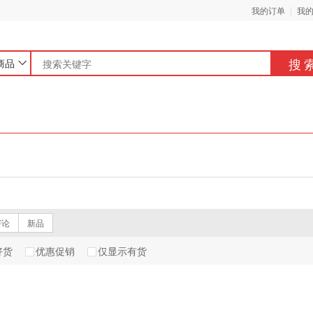
我的订单
我
搜
商品
评论
新品
好货
优惠促销
仅显示有货