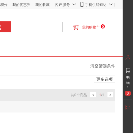
客户服务
的积分
我的优惠券
我的收藏
手机供销鲜达
索
0
我的购物车
清空筛选条件
购
更多选项
物
车
0
共
0
个商品
1
/
1
<
>