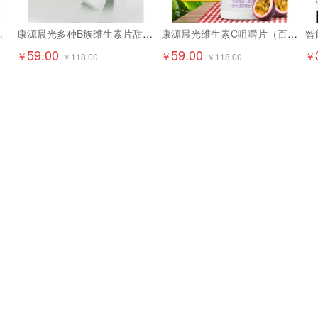
京东配送上门）
康源晨光多种B族维生素片甜橙味（两瓶装）
康源晨光维生素C咀嚼片（百香果味两瓶装）
智
59.00
59.00
￥
￥
￥
￥
118.00
￥
118.00