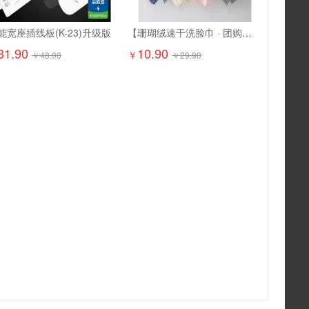
能宽座插线板(K-23)升级版
【珊瑚绒速干洗脸巾 · 团购特惠】10.9元抢6条！ 超柔软珊瑚绒，吸水强、速干不闷味，洗脸/卸妆/擦手都超舒服
31.90
10.90
￥
￥
48.00
￥
29.90