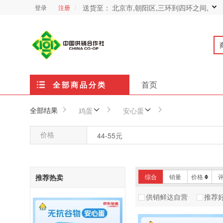
送货至：
北京市,朝阳区,三环到四环之间,
登录
注册
首页
全部商品分类
全部结果
鸡蛋
安心蛋
价格
44-55元
推荐热卖
综合
销量
价格
供销鲜达自营
推荐