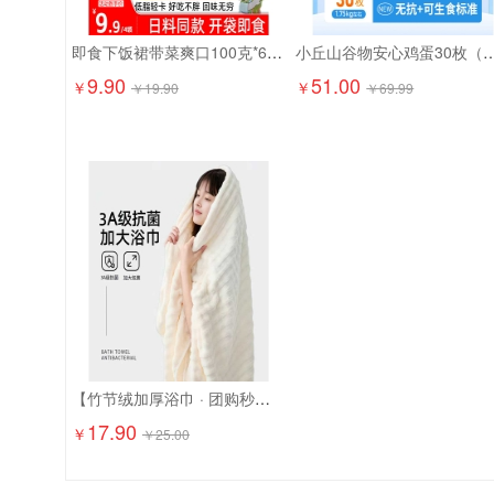
即食下饭裙带菜爽口100克*6袋9.9元精选大连海藻 日料店同款！
小丘山谷物安心鸡蛋30枚（
9.90
51.00
￥
￥
￥
19.90
￥
69.99
【竹节绒加厚浴巾 · 团购秒杀】17.9元抢2条！ 成人加大加厚，吸水快、超柔软！
17.90
￥
￥
25.00