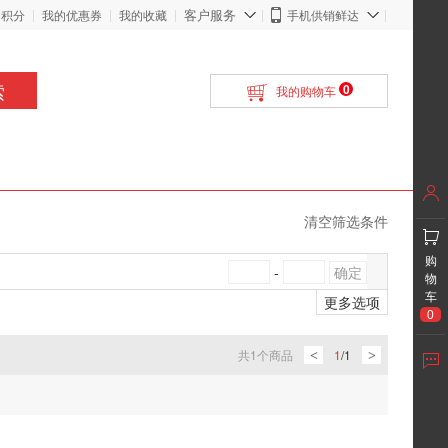
客户服务
的积分
我的优惠券
我的收藏
手机供销鲜达
索
0
我的购物车
清空筛选条件
购
-
物
车
更多选项
0
共
1
个商品
1
/
1
<
>