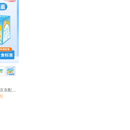
小丘山谷物安心鸡蛋30枚（京东配送上门）
司