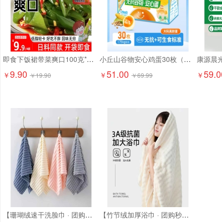
即食下饭裙带菜爽口100克*6袋9.9元精选大连海藻 日料店同款！
小丘山谷物安心鸡蛋30枚（京东配送上门）
9.90
51.00
59.0
￥
￥
￥
￥
19.90
￥
69.99
【珊瑚绒速干洗脸巾 · 团购特惠】10.9元抢6条！ 超柔软珊瑚绒，吸水强、速干不闷味，洗脸/卸妆/擦手都超舒服
【竹节绒加厚浴巾 · 团购秒杀】17.9元抢2条！ 成人加大加厚，吸水快、超柔软！