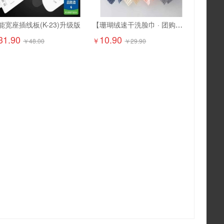
能宽座插线板(K-23)升级版
【珊瑚绒速干洗脸巾 · 团购特惠】10.9元抢6条！ 超柔软珊瑚绒，吸水强、速干不闷味，洗脸/卸妆/擦手都超舒服
31.90
10.90
￥
￥
48.00
￥
29.90