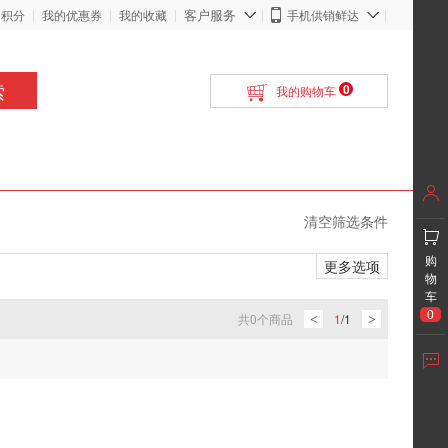
客户服务
的积分
我的优惠券
我的收藏
手机供销鲜达
索
0
我的购物车
清空筛选条件
购
更多选项
物
车
0
共
0
个商品
1
/
1
<
>