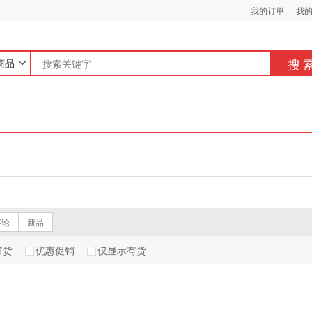
我的订单
我
搜
商品
评论
新品
好货
优惠促销
仅显示有货