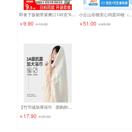
即食下饭裙带菜爽口100克*6袋9.9元精选大连海藻 日料店同款！
小丘山谷物安心鸡蛋30枚（
9.90
51.00
￥
￥
￥
19.90
￥
69.99
【竹节绒加厚浴巾 · 团购秒杀】17.9元抢2条！ 成人加大加厚，吸水快、超柔软！
17.90
￥
￥
25.00