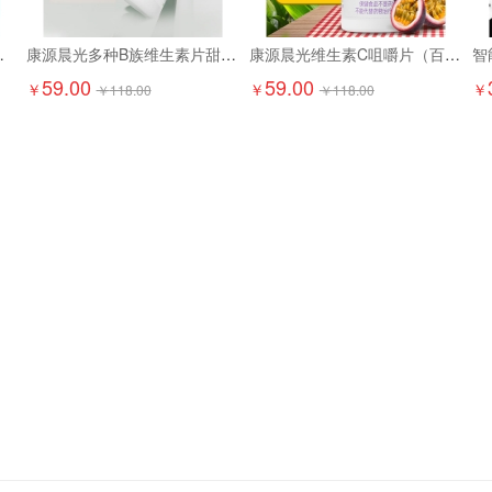
京东配送上门）
康源晨光多种B族维生素片甜橙味（两瓶装）
康源晨光维生素C咀嚼片（百香果味两瓶装）
智
59.00
59.00
￥
￥
￥
￥
118.00
￥
118.00