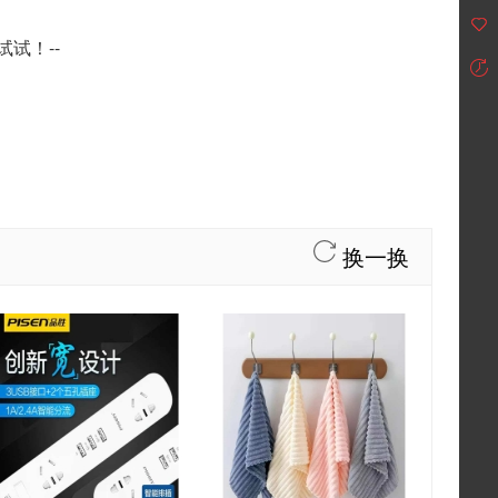
试！--
换一换