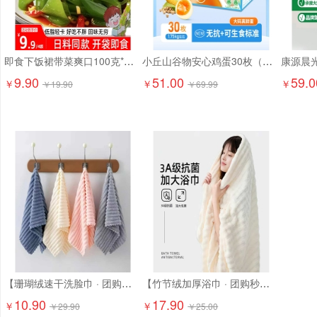
即食下饭裙带菜爽口100克*6袋9.9元精选大连海藻 日料店同款！
小丘山谷物安心鸡蛋30枚（京东配送上门）
9.90
51.00
59.0
￥
￥
￥
￥
19.90
￥
69.99
【珊瑚绒速干洗脸巾 · 团购特惠】10.9元抢6条！ 超柔软珊瑚绒，吸水强、速干不闷味，洗脸/卸妆/擦手都超舒服
【竹节绒加厚浴巾 · 团购秒杀】17.9元抢2条！ 成人加大加厚，吸水快、超柔软！
10.90
17.90
￥
￥
￥
29.90
￥
25.00