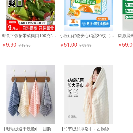
即食下饭裙带菜爽口100克*6袋9.9元精选大连海藻 日料店同款！
小丘山谷物安心鸡蛋30枚（京东配送上门）
9.90
51.00
59.0
￥
￥
￥
￥
19.90
￥
69.99
【珊瑚绒速干洗脸巾 · 团购特惠】10.9元抢6条！ 超柔软珊瑚绒，吸水强、速干不闷味，洗脸/卸妆/擦手都超舒服
【竹节绒加厚浴巾 · 团购秒杀】17.9元抢2条！ 成人加大加厚，吸水快、超柔软！