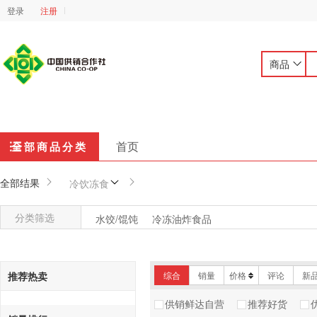
登录
注册
商品
首页
全部商品分类
全部结果
冷饮冻食
分类筛选
水饺/馄饨
冷冻油炸食品
推荐热卖
综合
销量
价格
评论
新
供销鲜达自营
推荐好货