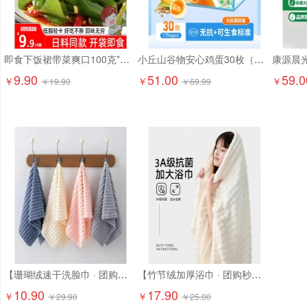
即食下饭裙带菜爽口100克*6袋9.9元精选大连海藻 日料店同款！
小丘山谷物安心鸡蛋30枚（京东配送上门）
9.90
51.00
59.0
￥
￥
￥
￥
19.90
￥
69.99
【珊瑚绒速干洗脸巾 · 团购特惠】10.9元抢6条！ 超柔软珊瑚绒，吸水强、速干不闷味，洗脸/卸妆/擦手都超舒服
【竹节绒加厚浴巾 · 团购秒杀】17.9元抢2条！ 成人加大加厚，吸水快、超柔软！
10.90
17.90
￥
￥
￥
29.90
￥
25.00