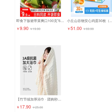
即食下饭裙带菜爽口100克*6袋9.9元精选大连海藻 日料店同款！
小丘山谷物安心鸡蛋30枚（
9.90
51.00
￥
￥
￥
19.90
￥
69.99
【竹节绒加厚浴巾 · 团购秒杀】17.9元抢2条！ 成人加大加厚，吸水快、超柔软！
17.90
￥
￥
25.00