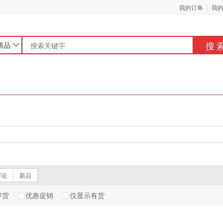
我的订单
我
搜
商品
评论
新品
好货
优惠促销
仅显示有货