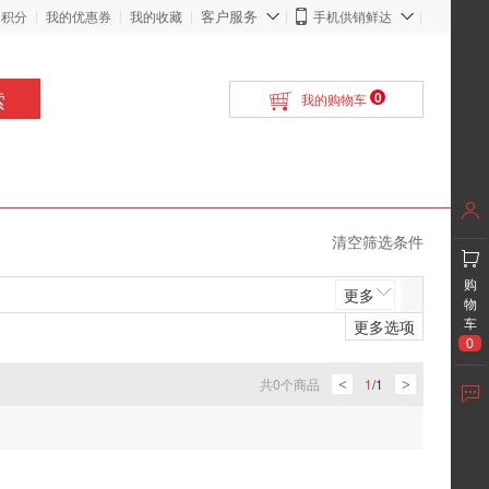
客户服务
的积分
我的优惠券
我的收藏
手机供销鲜达
索
0
我的购物车
清空筛选条件
购
更多
物
更多选项
车
0
共
0
个商品
1
/
1
<
>