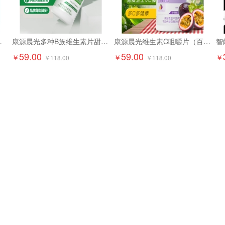
京东配送上门）
康源晨光多种B族维生素片甜橙味（两瓶装）
康源晨光维生素C咀嚼片（百香果味两瓶装）
智
59.00
59.00
￥
￥
￥
￥
118.00
￥
118.00