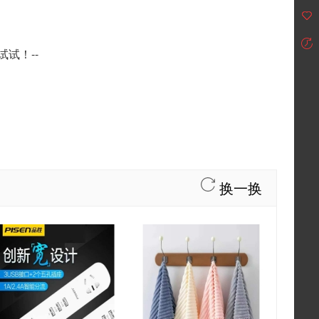
试！--
换一换