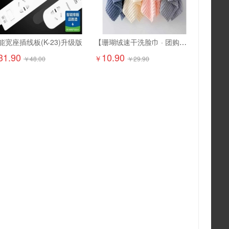
能宽座插线板(K-23)升级版
【珊瑚绒速干洗脸巾 · 团购特惠】10.9元抢6条！ 超柔软珊瑚绒，吸水强、速干不闷味，洗脸/卸妆/擦手都超舒服
31.90
10.90
￥
￥
48.00
￥
29.90