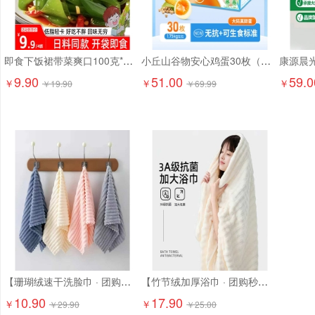
即食下饭裙带菜爽口100克*6袋9.9元精选大连海藻 日料店同款！
小丘山谷物安心鸡蛋30枚（京东配送上门）
9.90
51.00
59.0
￥
￥
￥
￥
19.90
￥
69.99
【珊瑚绒速干洗脸巾 · 团购特惠】10.9元抢6条！ 超柔软珊瑚绒，吸水强、速干不闷味，洗脸/卸妆/擦手都超舒服
【竹节绒加厚浴巾 · 团购秒杀】17.9元抢2条！ 成人加大加厚，吸水快、超柔软！
10.90
17.90
￥
￥
￥
29.90
￥
25.00