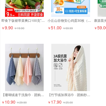
即食下饭裙带菜爽口100克*6袋9.9元精选大连海藻 日料店同款！
小丘山谷物安心鸡蛋30枚（京东配送上门）
9.90
51.00
59.0
￥
￥
￥
￥
19.90
￥
69.99
【珊瑚绒速干洗脸巾 · 团购特惠】10.9元抢6条！ 超柔软珊瑚绒，吸水强、速干不闷味，洗脸/卸妆/擦手都超舒服
【竹节绒加厚浴巾 · 团购秒杀】17.9元抢2条！ 成人加大加厚，吸水快、超柔软！
10.90
17.90
￥
￥
￥
29.90
￥
25.00