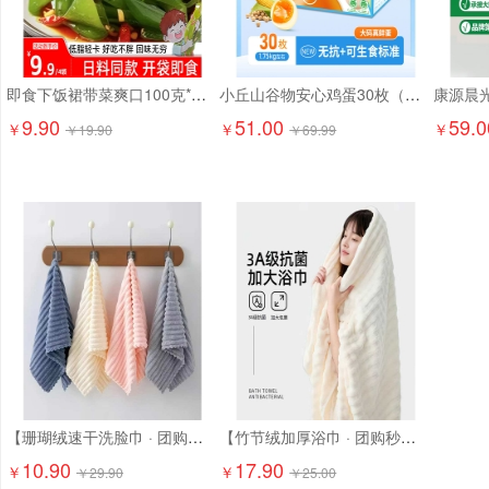
即食下饭裙带菜爽口100克*6袋9.9元精选大连海藻 日料店同款！
小丘山谷物安心鸡蛋30枚（京东配送上门）
9.90
51.00
59.0
￥
￥
￥
￥
19.90
￥
69.99
【珊瑚绒速干洗脸巾 · 团购特惠】10.9元抢6条！ 超柔软珊瑚绒，吸水强、速干不闷味，洗脸/卸妆/擦手都超舒服
【竹节绒加厚浴巾 · 团购秒杀】17.9元抢2条！ 成人加大加厚，吸水快、超柔软！
10.90
17.90
￥
￥
￥
29.90
￥
25.00