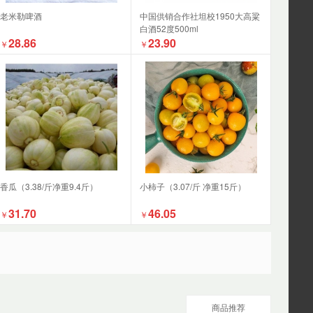
老米勒啤酒
中国供销合作社坦校1950大高粱
白酒52度500ml
28.86
23.90
￥
￥
香瓜（3.38/斤净重9.4斤）
小柿子（3.07/斤 净重15斤）
31.70
46.05
￥
￥
商品推荐