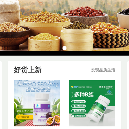
好货上新
发现品质生活
即食下饭裙带菜爽口100克*6袋9.9元精选大
连海藻 日料店同款！
9
￥
.90
狄美暖绒马甲7586