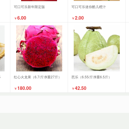
可口可乐新年限定版
可口可乐迷你酷儿橙汁
6.00
2.00
￥
￥
5
红心火龙果（6.7/斤净重27斤）
芭乐（6.55/斤净重6.5斤）
180.00
42.50
￥
￥