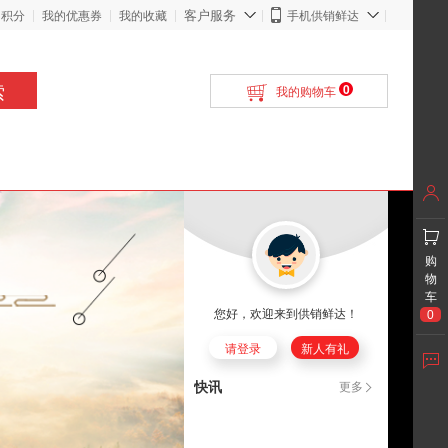
客户服务
的积分
我的优惠券
我的收藏
手机供销鲜达
索
0
我的购物车
购
物
车
您好，欢迎来到供销鲜达！
0
请登录
新人有礼
快讯
更多