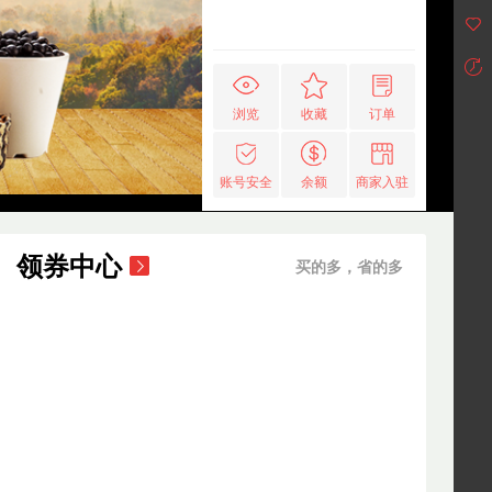
浏览
收藏
订单
账号安全
余额
商家入驻
领券中心
买的多，省的多
品胜5位插排
康源晨光
装）
20
￥
.90
卡乐蒂鳄鱼男士保暖内衣 秋衣秋裤(礼盒套
康源晨光
装）C597D10011
装）