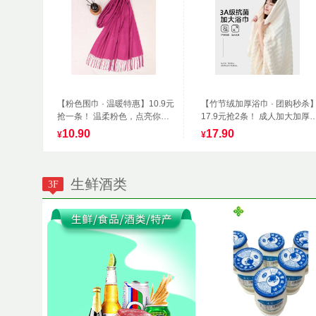
【粉色围巾 · 温暖特惠】10.9元
【竹节绒加厚浴巾 · 团购秒杀
抢一条！ 温柔粉色，点亮你的
17.9元抢2条！ 成人加大加厚
冬日造型
吸水快、超柔软！
10.90
17.90
¥
¥
生鲜酒类
3F