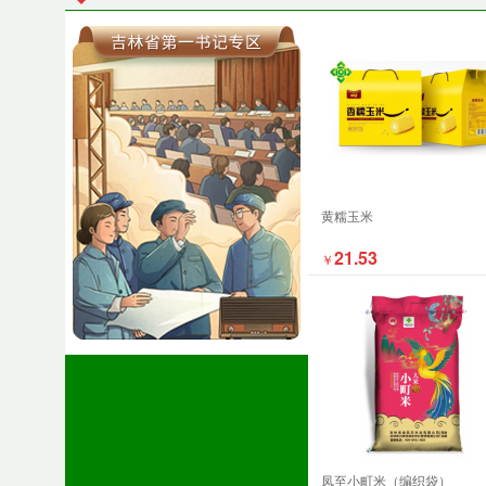
黄糯玉米
21.53
￥
凤至小町米（编织袋）