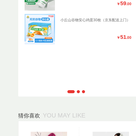
50
59
￥
.00
￥
.00
料吸管杯可爱
小丘山谷物安心鸡蛋30枚（京东配送上门）
29
51
￥
.90
￥
.00
猜你喜欢
YOU MAY LIKE