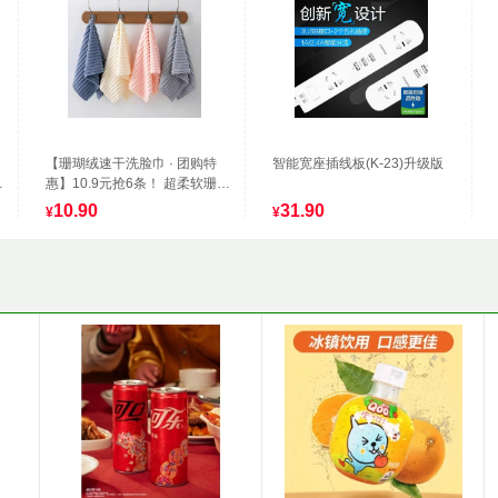
】
【珊瑚绒速干洗脸巾 · 团购特
智能宽座插线板(K-23)升级版
，
惠】10.9元抢6条！ 超柔软珊瑚
绒，吸水强、速干不闷味，洗
10.90
31.90
¥
¥
脸/卸妆/擦手都超舒服