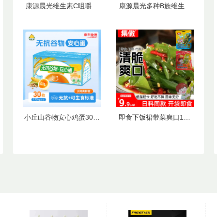
25
康源晨光维生素C咀嚼片
康源晨光多种B族维生素
￥
.00
（百香果味两瓶装）
片甜橙味（两瓶装）
品胜壁挂式插线板41mm大孔距
39
￥
.90
小丘山谷物安心鸡蛋30枚
即食下饭裙带菜爽口100
（京东配送上门）
克*6袋9.9元精选大连海藻
日料店同款！