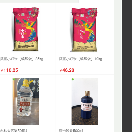
凤至小町米（编织袋）25kg
凤至小町米（编织袋）10kg
110.25
46.20
￥
￥
吉林大高粱50度4L
蓝卡酱香500ml