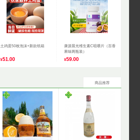
土鸡蛋50枚泡沫+新款纸箱
康源晨光维生素C咀嚼片（百香
果味两瓶装）
51.00
59.00
¥
¥
商品推荐