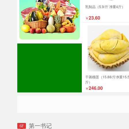
乳制品（5.9/斤 净重4斤）
23.60
￥
干荛榴莲（15.88/斤净重15.
斤）
246.00
￥
第一书记
6F