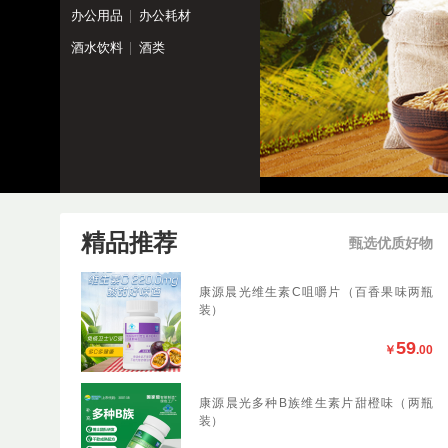
粮油调味
礼盒套餐
办公用品
办公耗材
酒水饮料
酒类
精品推荐
甄选优质好物
康源晨光维生素C咀嚼片（百香果味两瓶
装）
20
59
￥
.90
￥
.00
衣秋裤(礼盒套
康源晨光多种B族维生素片甜橙味（两瓶
装）