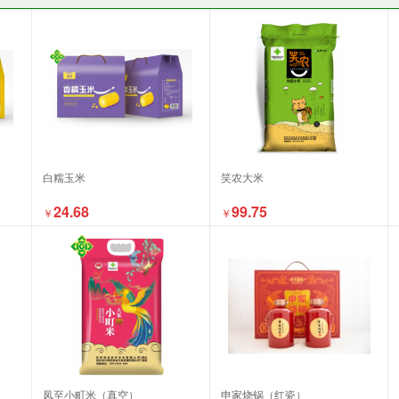
白糯玉米
笑农大米
24.68
99.75
￥
￥
凤至小町米（真空）
申家烧锅（红瓷）