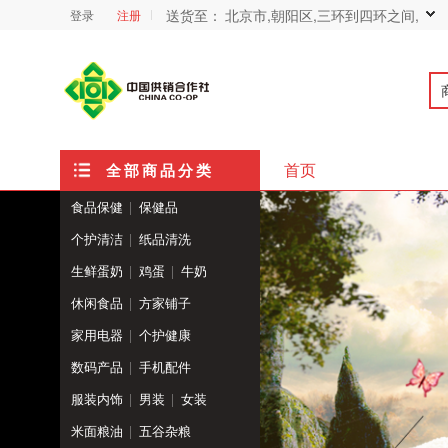
送货至：
北京市,朝阳区,三环到四环之间,
登录
注册
首页
全部商品分类
食品保健
保健品
个护清洁
纸品清洗
清洁用品
口腔护理
生鲜蛋奶
鸡蛋
牛奶
厨房用品
洗浴用品
酸奶
农产品
休闲食品
方家铺子
身体护理
女性护理
礼盒套餐
地方特产
家用电器
个护健康
饮料冲调
延边特产
家电配件
数码产品
手机配件
服装内饰
男装
女装
内衣
配饰
米面粮油
五谷杂粮