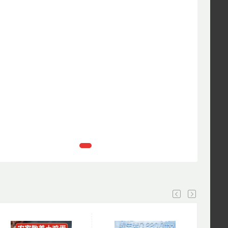
50
￥
.00
小熊水杯夏季卡通便携儿童塑料吸管杯可爱
小丘山谷物
大容量杯子网红随手杯
29
￥
.90